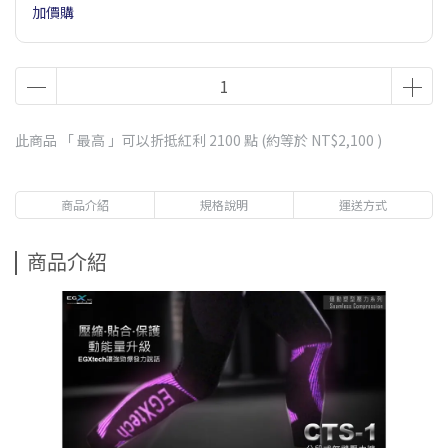
加價購
此商品 「 最高 」可以折抵紅利
2100
點 (約等於
NT$2,100
)
商品介紹
規格說明
運送方式
商品介紹