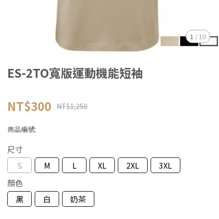
1
/
10
ES-2TO寬版運動機能短袖
NT$300
NT$1,250
商品編號:
尺寸
S
M
L
XL
2XL
3XL
顏色
黑
白
奶茶