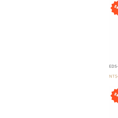
ED
NT$