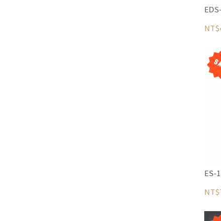
ED
NT$
ES-
NT$