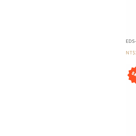
ED
NT$