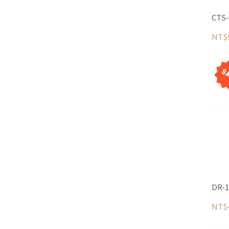
CT
NT$
DR
NT$